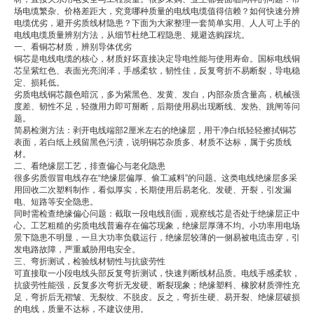
场电缆繁杂、价格差距大，究竟哪种质量的电线电缆值得信赖？如何快速分辨
电缆优劣，避开劣质线材隐患？下面为大家整理一套简单实用、人人可上手的
电线电缆质量辨别方法，从细节杜绝工程隐患、规避选购踩坑。
一、看铜芯材质，辨别导体优劣
铜芯是电线电缆的核心，材质好坏直接决定导电性能与使用寿命。国标电线铜
芯呈紫红色、表面光亮润泽，手感柔软，韧性佳，反复弯折不易断裂，导电稳
定、损耗低。
劣质电线铜芯颜色暗沉，多为紫黑色、发黄、发白，内部杂质含量高，机械强
度差、韧性不足，轻微用力即可掰断，后期使用易出现断线、发热、跳闸等问
题。
简易检测方法：剥开电线端部2厘米左右的绝缘层，用干净白纸轻轻擦拭铜芯
表面，若白纸上残留黑色污渍，说明铜芯杂质多、材质不达标，属于劣质线
材。
二、看绝缘层工艺，排查偏心与老化隐患
很多劣质假冒电线存在“绝缘层偏厚、偷工减料”的问题。这类电线绝缘层多采
用回收二次塑料制作，看似厚实，长期使用后易老化、发硬、开裂，引发漏
电、短路等安全隐患。
同时需检查绝缘偏心问题：截取一段电线剖面，观察线芯是否处于绝缘层正中
心。工艺粗糙的劣质电线普遍存在偏芯现象，绝缘层厚薄不均。小功率用电场
景下隐患不明显，一旦大功率负载运行，绝缘层较薄的一侧易被电流击穿，引
发电路故障，严重威胁用电安全。
三、弯折测试，检验线材韧性与抗疲劳性
可直接取一小段电线头部反复弯折测试，快速判断线材品质。电线手感柔软，
抗疲劳性能强，反复多次弯折无发硬、断裂现象；绝缘塑料、橡胶材质弹性充
足，弯折后无褶皱、无裂纹、不脱皮。反之，弯折生硬、易开裂、绝缘层破损
的电线，质量不达标，不建议使用。