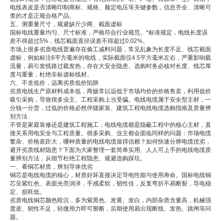
电线表皮是否清晰印制商标、规格、额定电压等关键参数，信息齐全、清晰可
查的才是正规合格产品。
五、测重量尺寸，规避缺斤少两、截面虚标
国标电线重量均匀、尺寸标准，严格符合行业规范。*标准规定，电线长度误
差不得超过5%，线芯截面直径误差不得超过0.02%。
市场上很多劣质电线普遍存在偷工减料问题，常见乱象为长度不足、线芯截面
虚标，例如标注6平方毫米的电线，实际截面仅4.5平方毫米左右，严重影响载
流量，易引发线路过载发热，存在大安全隐患。选购时务必核对长度、线芯厚
度与重量，杜绝非标虚标线材。
六、不贪低价，远离劣质低价陷阱
劣质电线生产原材料成本低，商贩常以远低于市场均价的价格售卖，利用低价
吸引采购，导致很多业主、工程采购上当受骗。电线电缆属于安全型主材，一
分钱一分货，过低的价格必然伴随家装、建筑工程电线电缆选购指南及质量辨
别方法
不管是家庭装修还是建筑工程施工，电线电缆都是隐蔽工程中的核心主材，直
接关系用电安全与工程质量。很多采购、业主都会面临同样的问题：市场电缆
繁杂、价格差距大，哪种质量的电线电缆值得信赖？如何快速分辨电缆优劣，
避开劣质线材隐患？下面为大家整理一套简单实用、人人可上手的电线电缆质
量辨别方法，从细节杜绝工程隐患、规避选购踩坑。
一、看铜芯材质，辨别导体优劣
铜芯是电线电缆的核心，材质好坏直接决定导电性能与使用寿命。国标电线铜
芯呈紫红色、表面光亮润泽，手感柔软，韧性佳，反复弯折不易断裂，导电稳
定、损耗低。
劣质电线铜芯颜色暗沉，多为紫黑色、发黄、发白，内部杂质含量高，机械强
度差、韧性不足，轻微用力即可掰断，后期使用易出现断线、发热、跳闸等问
题。