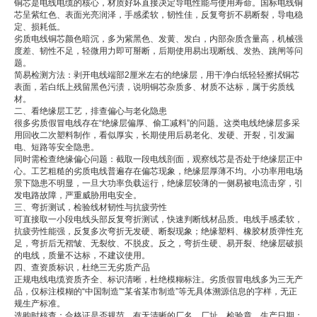
铜芯是电线电缆的核心，材质好坏直接决定导电性能与使用寿命。国标电线铜
芯呈紫红色、表面光亮润泽，手感柔软，韧性佳，反复弯折不易断裂，导电稳
定、损耗低。
劣质电线铜芯颜色暗沉，多为紫黑色、发黄、发白，内部杂质含量高，机械强
度差、韧性不足，轻微用力即可掰断，后期使用易出现断线、发热、跳闸等问
题。
简易检测方法：剥开电线端部2厘米左右的绝缘层，用干净白纸轻轻擦拭铜芯
表面，若白纸上残留黑色污渍，说明铜芯杂质多、材质不达标，属于劣质线
材。
二、看绝缘层工艺，排查偏心与老化隐患
很多劣质假冒电线存在“绝缘层偏厚、偷工减料”的问题。这类电线绝缘层多采
用回收二次塑料制作，看似厚实，长期使用后易老化、发硬、开裂，引发漏
电、短路等安全隐患。
同时需检查绝缘偏心问题：截取一段电线剖面，观察线芯是否处于绝缘层正中
心。工艺粗糙的劣质电线普遍存在偏芯现象，绝缘层厚薄不均。小功率用电场
景下隐患不明显，一旦大功率负载运行，绝缘层较薄的一侧易被电流击穿，引
发电路故障，严重威胁用电安全。
三、弯折测试，检验线材韧性与抗疲劳性
可直接取一小段电线头部反复弯折测试，快速判断线材品质。电线手感柔软，
抗疲劳性能强，反复多次弯折无发硬、断裂现象；绝缘塑料、橡胶材质弹性充
足，弯折后无褶皱、无裂纹、不脱皮。反之，弯折生硬、易开裂、绝缘层破损
的电线，质量不达标，不建议使用。
四、查资质标识，杜绝三无劣质产品
正规电线电缆资质齐全、标识清晰，杜绝模糊标注。劣质假冒电线多为三无产
品，仅标注模糊的“中国制造”“某省某市制造”等无具体溯源信息的字样，无正
规生产标准。
选购时核查：合格证是否规范，有无清晰的厂名、厂址、检验章、生产日期；