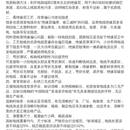
简易检测方法：剥开电线端部2厘米左右的绝缘层，用干净白纸轻轻擦拭铜芯
表面，若白纸上残留黑色污渍，说明铜芯杂质多、材质不达标，属于劣质线
材。
二、看绝缘层工艺，排查偏心与老化隐患
很多劣质假冒电线存在“绝缘层偏厚、偷工减料”的问题。这类电线绝缘层多采
用回收二次塑料制作，看似厚实，长期使用后易老化、发硬、开裂，引发漏
电、短路等安全隐患。
同时需检查绝缘偏心问题：截取一段电线剖面，观察线芯是否处于绝缘层正中
心。工艺粗糙的劣质电线普遍存在偏芯现象，绝缘层厚薄不均。小功率用电场
景下隐患不明显，一旦大功率负载运行，绝缘层较薄的一侧易被电流击穿，引
发电路故障，严重威胁用电安全。
三、弯折测试，检验线材韧性与抗疲劳性
可直接取一小段电线头部反复弯折测试，快速判断线材品质。电线手感柔软，
抗疲劳性能强，反复多次弯折无发硬、断裂现象；绝缘塑料、橡胶材质弹性充
足，弯折后无褶皱、无裂纹、不脱皮。反之，弯折生硬、易开裂、绝缘层破损
的电线，质量不达标，不建议使用。
四、查资质标识，杜绝三无劣质产品
正规电线电缆资质齐全、标识清晰，杜绝模糊标注。劣质假冒电线多为三无产
品，仅标注模糊的“中国制造”“某省某市制造”等无具体溯源信息的字样，无正
规生产标准。
选购时核查：合格证是否规范，有无清晰的厂名、厂址、检验章、生产日期；
电线表皮是否清晰印制商标、规格、额定电压等关键参数，信息齐全、清晰可
查的才是正规合格产品。
五、测重量尺寸，规避缺斤少两、截面虚标
国标电线重量均匀、尺寸标准，严格符合行业规范。*标准规定，电线长度误
差不得超过5%，线芯截面直径误差不得超过0.02%。