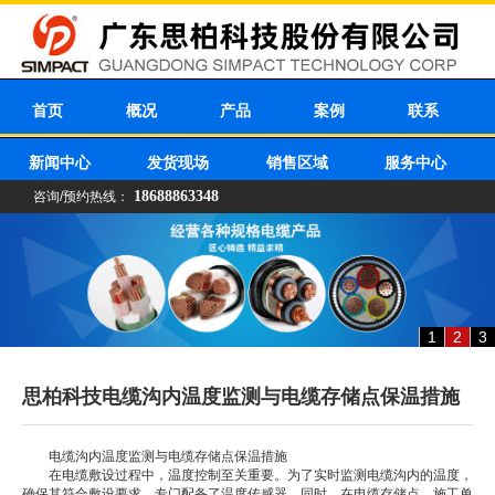
首页
概况
产品
案例
联系
新闻中心
发货现场
销售区域
服务中心
18688863348
咨询/预约热线：
1
2
3
思柏科技电缆沟内温度监测与电缆存储点保温措施
电缆沟内温度监测与电缆存储点保温措施
在电缆敷设过程中，温度控制至关重要。为了实时监测电缆沟内的温度，
确保其符合敷设要求，专门配备了温度传感器。同时，在电缆存储点，施工单