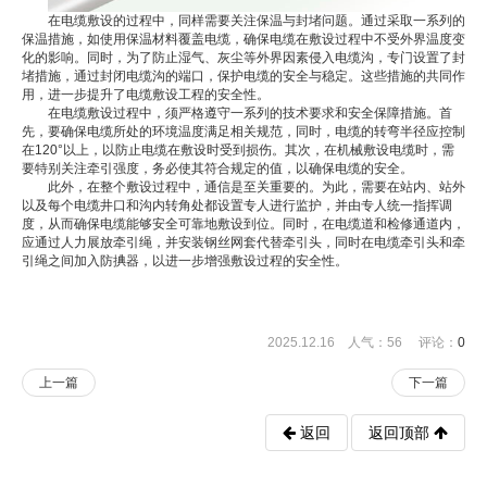
在电缆敷设的过程中，同样需要关注保温与封堵问题。通过采取一系列的
保温措施，如使用保温材料覆盖电缆，确保电缆在敷设过程中不受外界温度变
化的影响。同时，为了防止湿气、灰尘等外界因素侵入电缆沟，专门设置了封
堵措施，通过封闭电缆沟的端口，保护电缆的安全与稳定。这些措施的共同作
用，进一步提升了电缆敷设工程的安全性。
在电缆敷设过程中，须严格遵守一系列的技术要求和安全保障措施。首
先，要确保电缆所处的环境温度满足相关规范，同时，电缆的转弯半径应控制
在120°以上，以防止电缆在敷设时受到损伤。其次，在机械敷设电缆时，需
要特别关注牵引强度，务必使其符合规定的值，以确保电缆的安全。
此外，在整个敷设过程中，通信是至关重要的。为此，需要在站内、站外
以及每个电缆井口和沟内转角处都设置专人进行监护，并由专人统一指挥调
度，从而确保电缆能够安全可靠地敷设到位。同时，在电缆道和检修通道内，
应通过人力展放牵引绳，并安装钢丝网套代替牵引头，同时在电缆牵引头和牵
引绳之间加入防捵器，以进一步增强敷设过程的安全性。
2025.12.16 人气：
56
评论：
0
上一篇
下一篇
返回
返回顶部