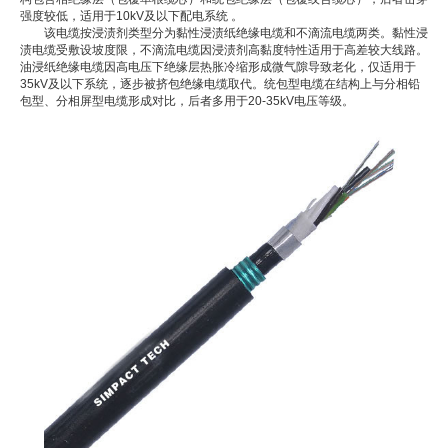
强度较低，适用于10kV及以下配电系统 。
该电缆按浸渍剂类型分为黏性浸渍纸绝缘电缆和不滴流电缆两类。黏性浸
渍电缆受敷设坡度限，不滴流电缆因浸渍剂高黏度特性适用于高差较大线路。
油浸纸绝缘电缆因高电压下绝缘层热胀冷缩形成微气隙导致老化，仅适用于
35kV及以下系统，逐步被挤包绝缘电缆取代。统包型电缆在结构上与分相铅
包型、分相屏型电缆形成对比，后者多用于20-35kV电压等级。