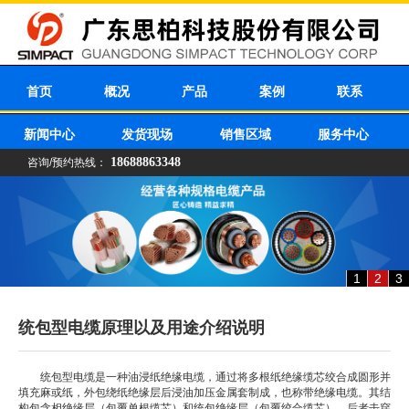
首页
概况
产品
案例
联系
新闻中心
发货现场
销售区域
服务中心
18688863348
咨询/预约热线：
1
2
3
统包型电缆原理以及用途介绍说明
统包型电缆是一种油浸纸绝缘电缆，通过将多根纸绝缘缆芯绞合成圆形并
填充麻或纸，外包绕纸绝缘层后浸油加压金属套制成，也称带绝缘电缆。其结
构包含相绝缘层（包覆单根缆芯）和统包绝缘层（包覆绞合缆芯），后者击穿